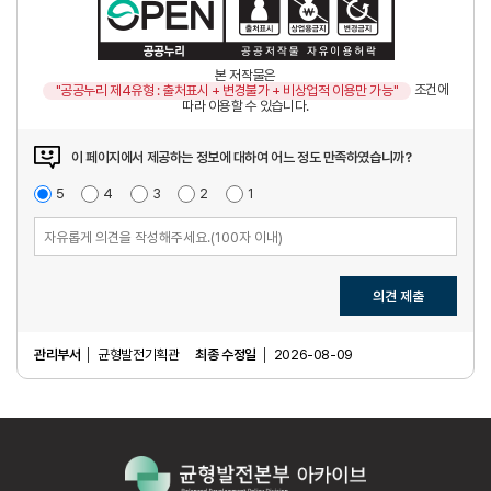
본 저작물은
조건에
"공공누리 제4유형 : 출처표시 + 변경불가 + 비상업적 이용만 가능"
따라 이용할 수 있습니다.
이 페이지에서 제공하는 정보에 대하여 어느 정도 만족하였습니까?
매
5
점
만
4
점
보
3
점
불
2
점
매
1
점
우
족
통
만
우
만
족
불
족
만
족
의견 제출
관리부서
균형발전기획관
최종 수정일
2026-08-09