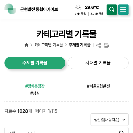
29.6
℃
맑음
미세:
좋음
초미세:
좋음
카테고리별 기록물
카테고리별 기록물
주제별 기록물
주제별 기록물
시대별 기록물
#광화문광장
#서울균형발전
#잠실
자료수
1028
개
페이지
1
/115