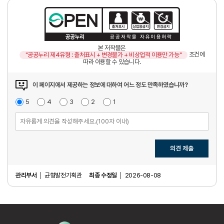
본 저작물은
조건에
"공공누리 제4유형 : 출처표시 + 변경불가 + 비상업적 이용만 가능"
따라 이용할 수 있습니다.
이 페이지에서 제공하는 정보에 대하여 어느 정도 만족하였습니까?
매
5
점
만
4
점
보
3
점
불
2
점
매
1
점
우
족
통
만
우
만
족
불
족
만
족
의견 제출
관리부서
균형발전기획관
최종 수정일
2026-08-08