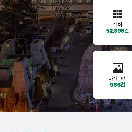
전체
52,896건
사진그림
986건