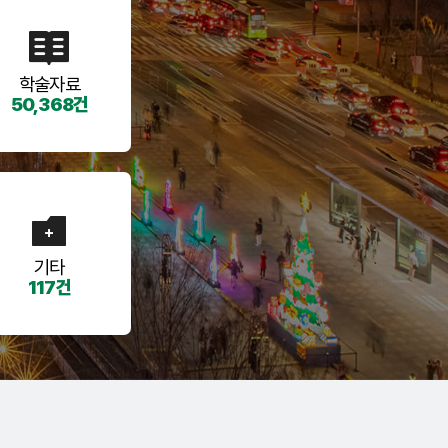
학술자료
50,368건
기타
117건