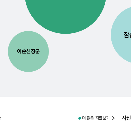
잠
이순신장군
사진
더 많은 자료보기
요