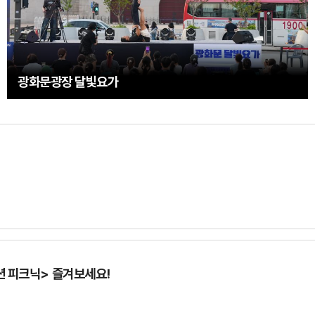
광화문광장 달빛요가
 피크닉> 즐겨보세요!