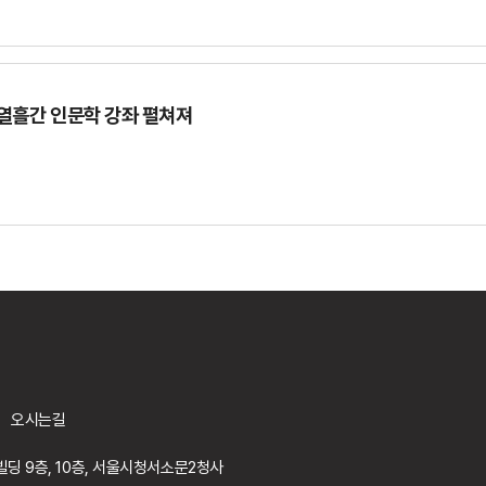
열흘간 인문학 강좌 펼쳐져
오시는길
딩 9층, 10층, 서울시청서소문2청사