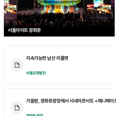
서울라이트 광화문
지속가능한 남산 리플렛
서울균형발전
가을밤, 광화문광장에서 시네마콘서트 <애니메이션
광화문 광장