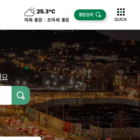
25.3
℃
통합검색
구름조금
미세:
좋음
초미세:
좋음
세요