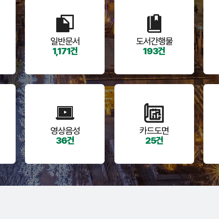
일반문서
도서간행물
1,171건
193건
영상음성
카드도면
36건
25건