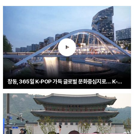
창동, 365일 K-POP 가득 글로벌 문화중심지로.... K-엔터타운