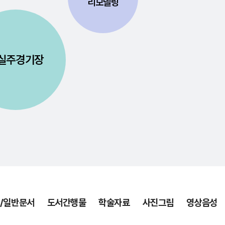
리모델링
실주경기장
/일반문서
도서간행물
학술자료
사진그림
영상음성