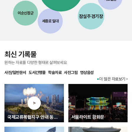
이순신장군
잠실주경기장
세종로 일대
최신 기록물
원하는 자료를 다양한 형태로 살펴보세요
사진/일반문서
도서간행물
학술자료
사진그림
영상음성
더 많은 자료보기
국제교류복합지구 안내 동영상
서울라이트 광화문