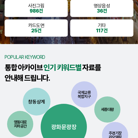
사진그림
영상음성
986건
36건
카드도면
기타
25건
117건
POPULAR KEYWORD
통합 아카이브
인기 키워드별
자료를
안내해 드립니다.
국제교류
복합지구
창동상계
세종대왕
영동대로
광화문광장
지하공간
주경기장
리모델링