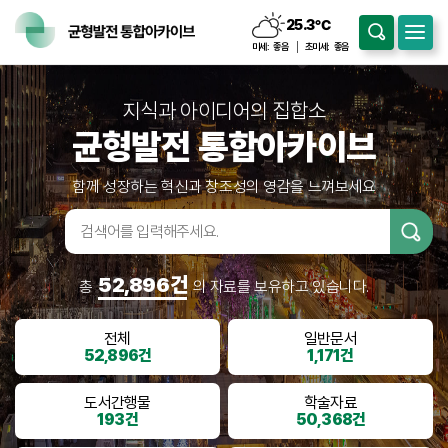
25.3
℃
구름조금
미세:
좋음
초미세:
좋음
지식과 아이디어의 집합소
균형발전 통합아카이브
함께 성장하는 혁신과 창조성의 영감을 느껴보세요
검색어입
력
52,896건
총
의 자료를 보유하고 있습니다.
전체
일반문서
52,896건
1,171건
도서간행물
학술자료
193건
50,368건