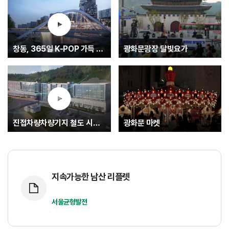
창동, 365일 K-POP 가득 글로벌 문화중심지로.... K-엔터타운
광화문광장 달빛요가
진접차량차량기지 철도 시험운행(최종)
광화문 마켓
지속가능한 남산 리플렛
서울균형발전