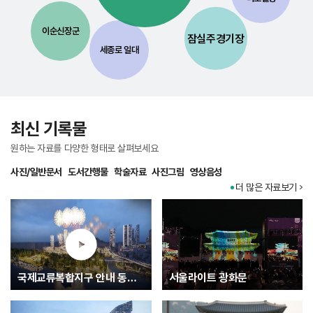
이순신장군
잠실주경기장
세종로 일대
최신 기록물
원하는 자료를 다양한 형태로 살펴보세요
사진/일반문서
도서간행물
학술자료
사진그림
영상음성
더 많은 자료보기
국제교류복합지구 안내 동영상
서울라이트 광화문