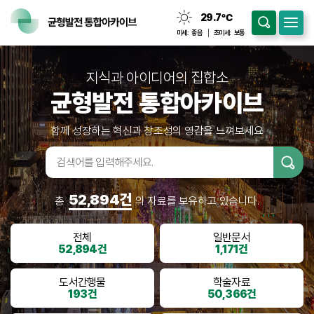
29.7
℃
맑음
미세:
좋음
초미세:
보통
지식과 아이디어의 집합소
균형발전 통합아카이브
함께 성장하는 혁신과 창조성의 영감을 느껴보세요
검색어입
력
52,894건
총
의 자료를 보유하고 있습니다.
전체
일반문서
52,894건
1,171건
도서간행물
학술자료
193건
50,366건