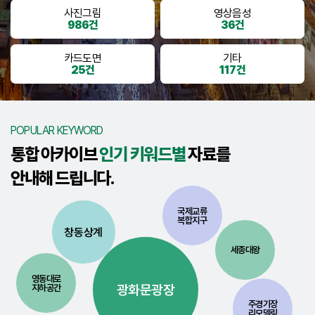
사진그림
영상음성
986건
36건
카드도면
기타
25건
117건
POPULAR KEYWORD
통합 아카이브
인기 키워드별
자료를
안내해 드립니다.
국제교류
복합지구
창동상계
세종대왕
영동대로
광화문광장
지하공간
주경기장
리모델링