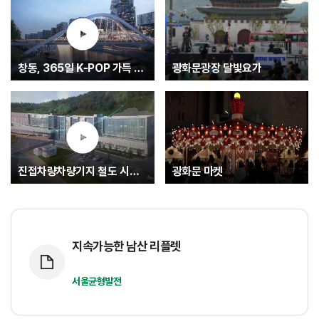
창동, 365일 K-POP 가득 글로벌 문화중심지로.... K-엔터타운
광화문광장 달빛요가
진접차량차량기지 철도 시험운행(최종)
광화문 마켓
지속가능한 남산 리플렛
서울균형발전