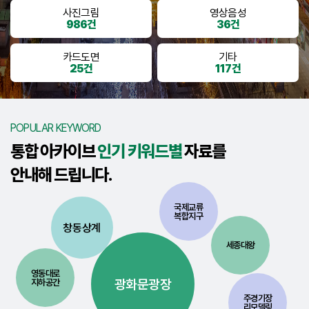
사진그림
영상음성
986건
36건
카드도면
기타
25건
117건
POPULAR KEYWORD
통합 아카이브
인기 키워드별
자료를
안내해 드립니다.
국제교류
복합지구
창동상계
세종대왕
영동대로
광화문광장
지하공간
주경기장
리모델링