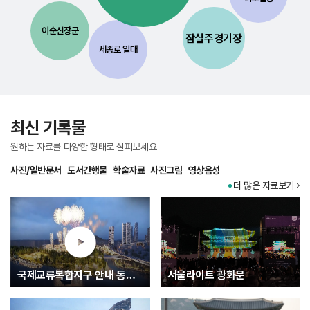
이순신장군
잠실주경기장
세종로 일대
최신 기록물
원하는 자료를 다양한 형태로 살펴보세요
사진/일반문서
도서간행물
학술자료
사진그림
영상음성
더 많은 자료보기
국제교류복합지구 안내 동영상
서울라이트 광화문