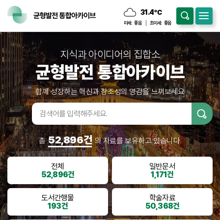
31.4
℃
구름많음
미세:
좋음
초미세:
좋음
지식과 아이디어의 집합소
균형발전 통합아카이브
함께 성장하는 혁신과 창조성의 영감을 느껴보세요
검색어입
력
52,896건
총
의 자료를 보유하고 있습니다.
전체
일반문서
52,896건
1,171건
도서간행물
학술자료
193건
50,368건