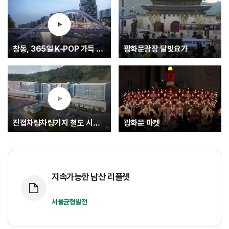
창동, 365일 K-POP 가득 글로벌 문화중심지로.... K-엔터타운
광화문광장 달빛요가
진접차량차량기지 철도 시험운행(최종)
광화문 마켓
지속가능한 남산 리플렛
서울균형발전