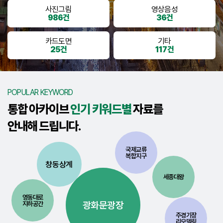
사진그림
영상음성
986건
36건
카드도면
기타
25건
117건
POPULAR KEYWORD
통합 아카이브
인기 키워드별
자료를
안내해 드립니다.
국제교류
복합지구
창동상계
세종대왕
영동대로
광화문광장
지하공간
주경기장
리모델링