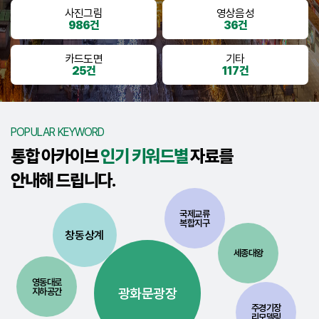
사진그림
영상음성
986건
36건
카드도면
기타
25건
117건
POPULAR KEYWORD
통합 아카이브
인기 키워드별
자료를
안내해 드립니다.
국제교류
복합지구
창동상계
세종대왕
영동대로
광화문광장
지하공간
주경기장
리모델링