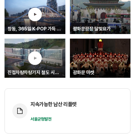
창동, 365일 K-POP 가득 글로벌 문화중심지로.... K-엔터타운
광화문광장 달빛요가
진접차량차량기지 철도 시험운행(최종)
광화문 마켓
지속가능한 남산 리플렛
서울균형발전