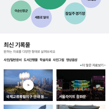
이순신장군
잠실주경기장
세종로 일대
최신 기록물
원하는 자료를 다양한 형태로 살펴보세요
사진/일반문서
도서간행물
학술자료
사진그림
영상음성
더 많은 자료보기
국제교류복합지구 안내 동영상
서울라이트 광화문