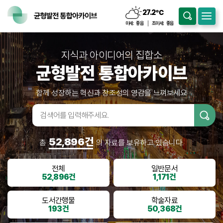
27.2
℃
구름조금
미세:
좋음
초미세:
좋음
지식과 아이디어의 집합소
균형발전 통합아카이브
함께 성장하는 혁신과 창조성의 영감을 느껴보세요
검색어입
력
52,896건
총
의 자료를 보유하고 있습니다.
전체
일반문서
52,896건
1,171건
도서간행물
학술자료
193건
50,368건