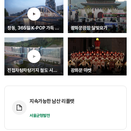
창동, 365일 K-POP 가득 글로벌 문화중심지로.... K-엔터타운
광화문광장 달빛요가
진접차량차량기지 철도 시험운행(최종)
광화문 마켓
지속가능한 남산 리플렛
서울균형발전