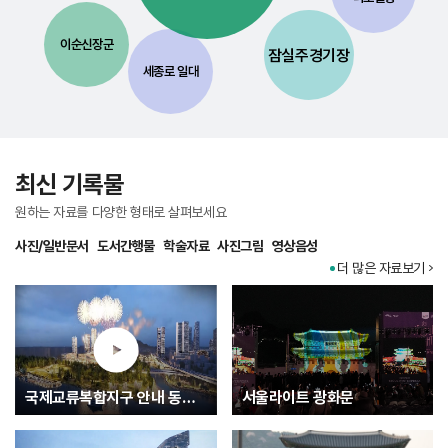
이순신장군
잠실주경기장
세종로 일대
최신 기록물
원하는 자료를 다양한 형태로 살펴보세요
사진/일반문서
도서간행물
학술자료
사진그림
영상음성
더 많은 자료보기
국제교류복합지구 안내 동영상
서울라이트 광화문