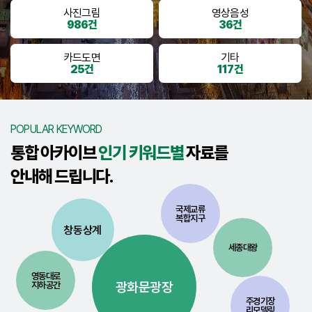
사진그림
영상음성
986건
36건
카드도면
기타
25건
117건
POPULAR KEYWORD
통합 아카이브
인기 키워드별
자료를
안내해 드립니다.
국제교류
복합지구
창동상계
세종대왕
영동대로
광화문광장
지하공간
주경기장
리모델링