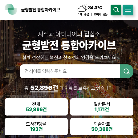
34.3
℃
구름조금
미세:
좋음
초미세:
좋음
지식과 아이디어의 집합소
균형발전 통합아카이브
함께 성장하는 혁신과 창조성의 영감을 느껴보세요
검색어입
력
52,896건
총
의 자료를 보유하고 있습니다.
전체
일반문서
52,896건
1,171건
도서간행물
학술자료
193건
50,368건