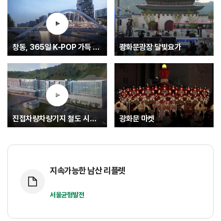
창동, 365일 K-POP 가득 글로벌 문화중심지로.... K-엔터타운
광화문광장 달빛요가
진접차량차량기지 철도 시험운행(최종)
광화문 마켓
지속가능한 남산 리플렛
서울균형발전