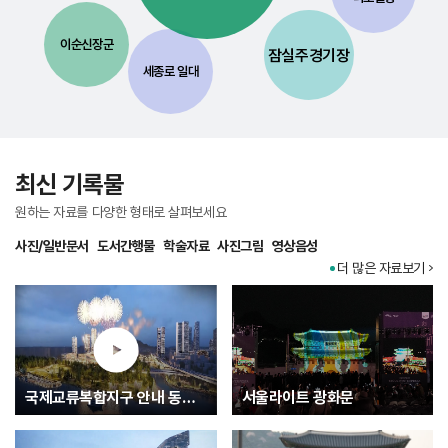
이순신장군
잠실주경기장
세종로 일대
최신 기록물
원하는 자료를 다양한 형태로 살펴보세요
사진/일반문서
도서간행물
학술자료
사진그림
영상음성
더 많은 자료보기
국제교류복합지구 안내 동영상
서울라이트 광화문