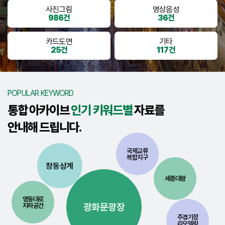
사진그림
영상음성
986건
36건
카드도면
기타
25건
117건
POPULAR KEYWORD
통합 아카이브
인기 키워드별
자료를
안내해 드립니다.
국제교류
복합지구
창동상계
세종대왕
영동대로
광화문광장
지하공간
주경기장
리모델링