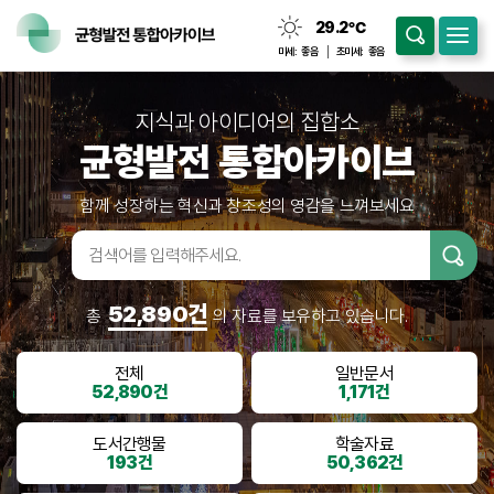
29.2
℃
맑음
미세:
좋음
초미세:
좋음
지식과 아이디어의 집합소
균형발전 통합아카이브
함께 성장하는 혁신과 창조성의 영감을 느껴보세요
검색어입
력
52,890건
총
의 자료를 보유하고 있습니다.
전체
일반문서
52,890건
1,171건
도서간행물
학술자료
193건
50,362건