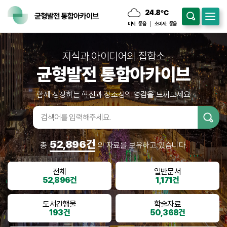
24.8
℃
구름많음
미세:
좋음
초미세:
좋음
지식과 아이디어의 집합소
균형발전 통합아카이브
함께 성장하는 혁신과 창조성의 영감을 느껴보세요
검색어입
력
52,896건
총
의 자료를 보유하고 있습니다.
전체
일반문서
52,896건
1,171건
도서간행물
학술자료
193건
50,368건