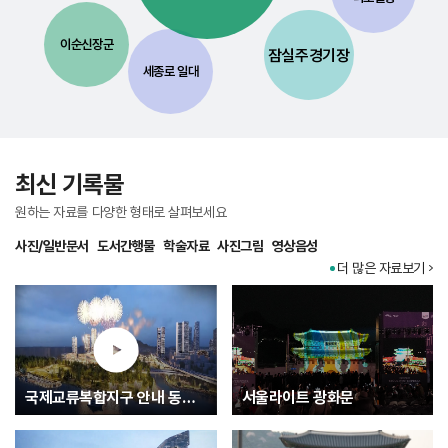
이순신장군
잠실주경기장
세종로 일대
최신 기록물
원하는 자료를 다양한 형태로 살펴보세요
사진/일반문서
도서간행물
학술자료
사진그림
영상음성
더 많은 자료보기
국제교류복합지구 안내 동영상
서울라이트 광화문