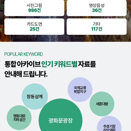
사진그림
영상음성
986건
36건
카드도면
기타
25건
117건
POPULAR KEYWORD
통합 아카이브
인기 키워드별
자료를
안내해 드립니다.
국제교류
복합지구
창동상계
세종대왕
영동대로
광화문광장
지하공간
주경기장
리모델링