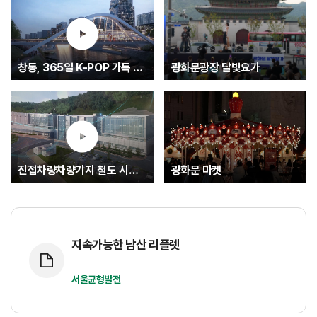
창동, 365일 K-POP 가득 글로벌 문화중심지로.... K-엔터타운
광화문광장 달빛요가
진접차량차량기지 철도 시험운행(최종)
광화문 마켓
지속가능한 남산 리플렛
서울균형발전