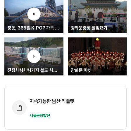
창동, 365일 K-POP 가득 글로벌 문화중심지로.... K-엔터타운
광화문광장 달빛요가
진접차량차량기지 철도 시험운행(최종)
광화문 마켓
지속가능한 남산 리플렛
서울균형발전