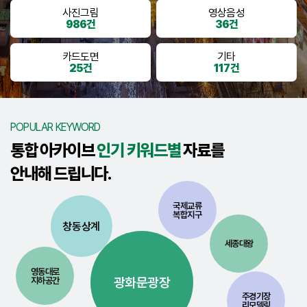
사진그림
영상음성
986건
36건
카드도면
기타
25건
117건
POPULAR KEYWORD
통합 아카이브
인기 키워드별
자료를
안내해 드립니다.
국제교류
복합지구
창동상계
세종대왕
영동대로
광화문광장
지하공간
주경기장
리모델링