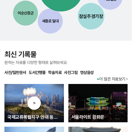
이순신장군
잠실주경기장
세종로 일대
최신 기록물
원하는 자료를 다양한 형태로 살펴보세요
사진/일반문서
도서간행물
학술자료
사진그림
영상음성
더 많은 자료보기
국제교류복합지구 안내 동영상
서울라이트 광화문