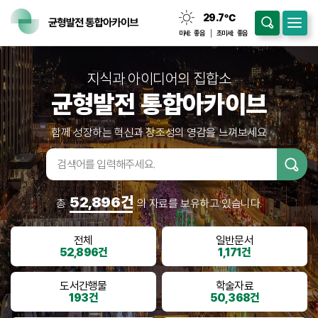
29.7
℃
맑음
미세:
좋음
초미세:
좋음
지식과 아이디어의 집합소
균형발전 통합아카이브
함께 성장하는 혁신과 창조성의 영감을 느껴보세요
검색어입
력
52,896건
총
의 자료를 보유하고 있습니다.
전체
일반문서
52,896건
1,171건
도서간행물
학술자료
193건
50,368건