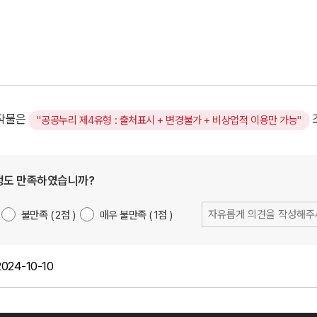
저작물은
"공공누리 제4유형 : 출처표시 + 변경불가 + 비상업적 이용만 가능"
정도 만족하였습니까?
불만족
2
점
매우 불만족
1
점
의
견
입
력
2024-10-10