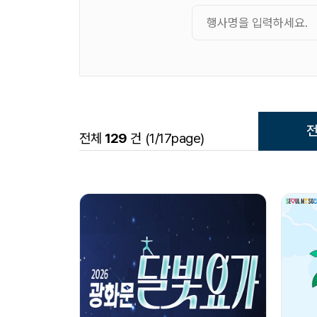
전체
129
건 (1/17page)