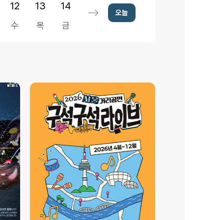
12
13
14
오늘
수
목
금