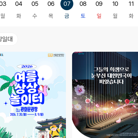
03
04
05
06
07
08
09
10
11
월
화
수
목
금
토
일
월
화
장일대