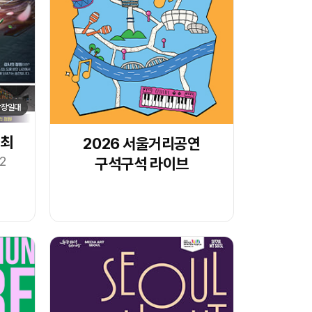
광장일대
개최
2026 서울거리공연
12
구석구석 라이브