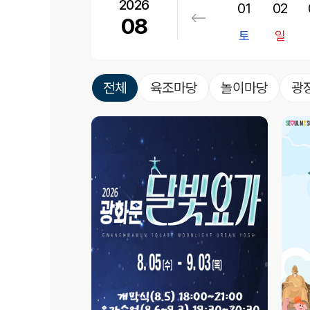
2026
01
02
문
광
08
장
토
일
행
사
전체
육조마당
놀이마당
광