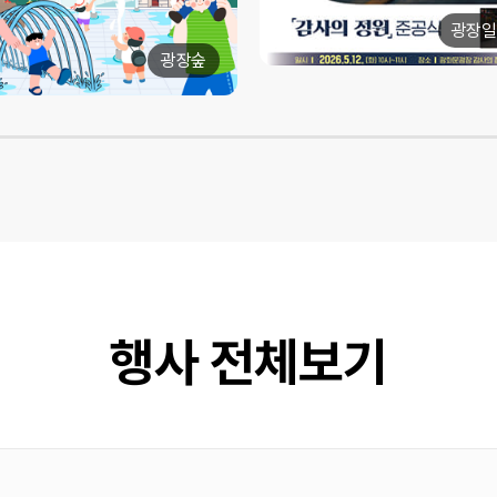
광장일
광장숲
행사 전체보기