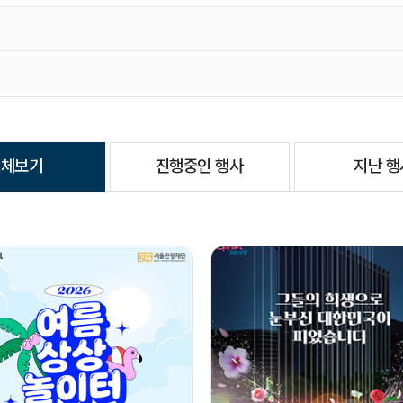
행
사
명
검
색
어
전체보기
진행중인 행사
지난 행