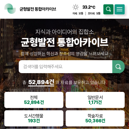
33.2
℃
맑음
미세:
보통
초미세:
보통
지식과 아이디어의 집합소
균형발전 통합아카이브
함께 성장하는 혁신과 창조성의 영감을 느껴보세요
검색어입
력
52,894건
총
의 자료를 보유하고 있습니다.
전체
일반문서
52,894건
1,171건
도서간행물
학술자료
193건
50,366건