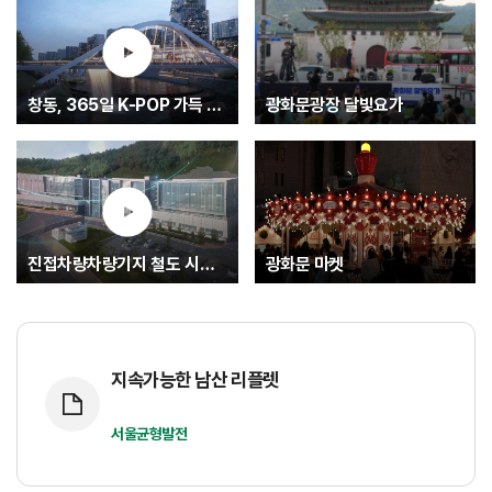
창동, 365일 K-POP 가득 글로벌 문화중심지로.... K-엔터타운
광화문광장 달빛요가
진접차량차량기지 철도 시험운행(최종)
광화문 마켓
지속가능한 남산 리플렛
서울균형발전