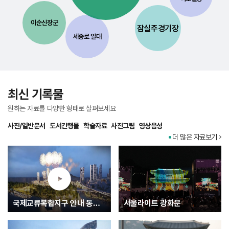
이순신장군
잠실주경기장
세종로 일대
최신 기록물
원하는 자료를 다양한 형태로 살펴보세요
사진/일반문서
도서간행물
학술자료
사진그림
영상음성
더 많은 자료보기
국제교류복합지구 안내 동영상
서울라이트 광화문