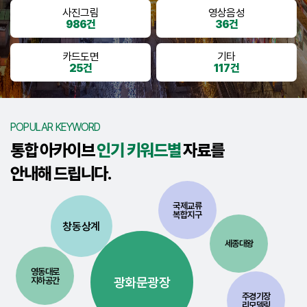
사진그림
영상음성
986건
36건
카드도면
기타
25건
117건
POPULAR KEYWORD
통합 아카이브
인기 키워드별
자료를
안내해 드립니다.
국제교류
복합지구
창동상계
세종대왕
영동대로
광화문광장
지하공간
주경기장
리모델링