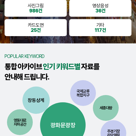
사진그림
영상음성
986건
36건
카드도면
기타
25건
117건
POPULAR KEYWORD
통합 아카이브
인기 키워드별
자료를
안내해 드립니다.
국제교류
복합지구
창동상계
세종대왕
영동대로
광화문광장
지하공간
주경기장
리모델링