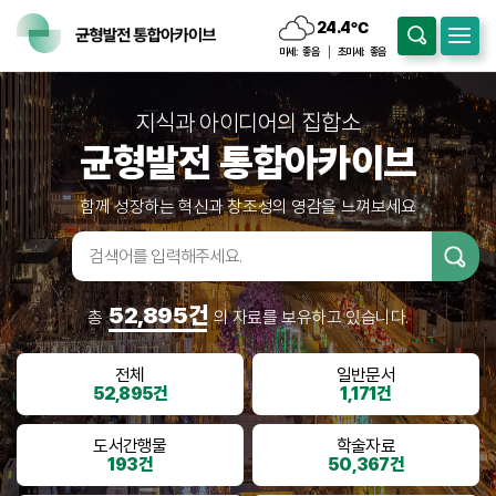
24.4
℃
흐림
미세:
좋음
초미세:
좋음
지식과 아이디어의 집합소
균형발전 통합아카이브
함께 성장하는 혁신과 창조성의 영감을 느껴보세요
검색어입
력
52,895건
총
의 자료를 보유하고 있습니다.
전체
일반문서
52,895건
1,171건
도서간행물
학술자료
193건
50,367건