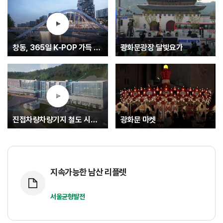
창동, 365일 K-POP 가득 글로벌 문화중심지로.... K-엔터타운
광화문광장 달빛요가
진접차량차량기지 철도 시험운행(최종)
광화문 마켓
지속가능한 남산 리플렛
서울균형발전