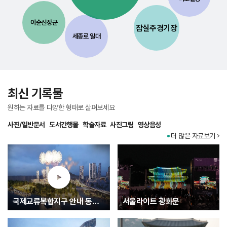
이순신장군
잠실주경기장
세종로 일대
최신 기록물
원하는 자료를 다양한 형태로 살펴보세요
사진/일반문서
도서간행물
학술자료
사진그림
영상음성
더 많은 자료보기
국제교류복합지구 안내 동영상
서울라이트 광화문