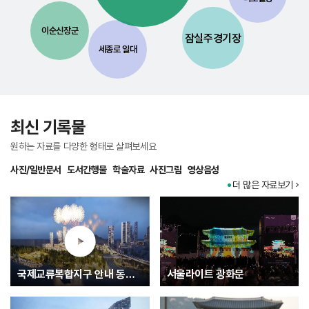
이순신장군
잠실주경기장
세종로 일대
최신 기록물
원하는 자료를 다양한 형태로 살펴보세요
사진/일반문서
도서간행물
학술자료
사진그림
영상음성
더 많은 자료보기
국제교류복합지구 안내 동영상
서울라이트 광화문