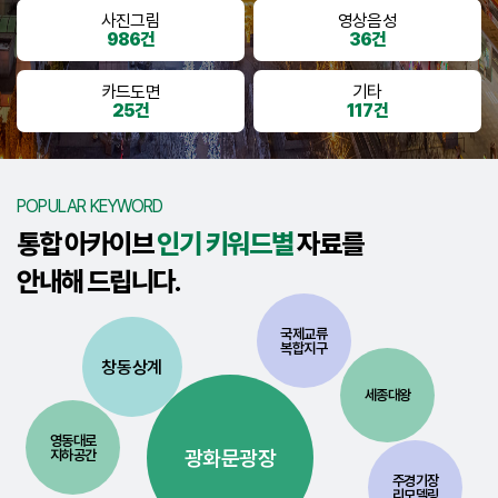
사진그림
영상음성
986건
36건
카드도면
기타
25건
117건
POPULAR KEYWORD
통합 아카이브
인기 키워드별
자료를
안내해 드립니다.
국제교류
복합지구
창동상계
세종대왕
영동대로
광화문광장
지하공간
주경기장
리모델링