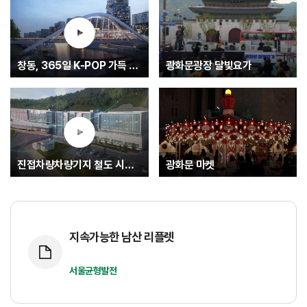
창동, 365일 K-POP 가득 글로벌 문화중심지로.... K-엔터타운
광화문광장 달빛요가
진접차량차량기지 철도 시험운행(최종)
광화문 마켓
지속가능한 남산 리플렛
서울균형발전