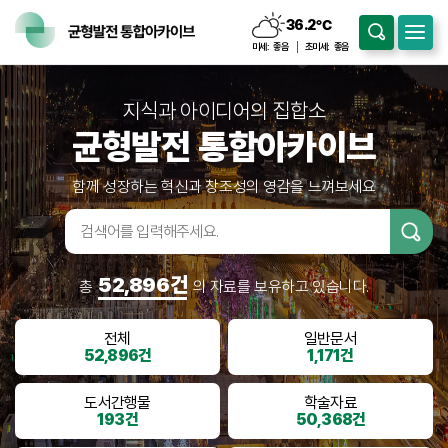
36.2
℃
구름조금
미세:
좋음
초미세:
좋음
지식과 아이디어의 집합소
균형발전 통합아카이브
함께 성장하는 혁신과 창조성의 영감을 느껴보세요
검색어입
력
52,896건
총
의 자료를 보유하고 있습니다.
전체
일반문서
52,896건
1,171건
도서간행물
학술자료
193건
50,368건