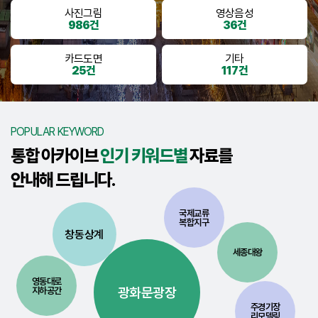
사진그림
영상음성
986건
36건
카드도면
기타
25건
117건
POPULAR KEYWORD
통합 아카이브
인기 키워드별
자료를
안내해 드립니다.
국제교류
복합지구
창동상계
세종대왕
영동대로
광화문광장
지하공간
주경기장
리모델링