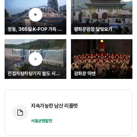
창동, 365일 K-POP 가득 글로벌 문화중심지로.... K-엔터타운
광화문광장 달빛요가
진접차량차량기지 철도 시험운행(최종)
광화문 마켓
지속가능한 남산 리플렛
서울균형발전