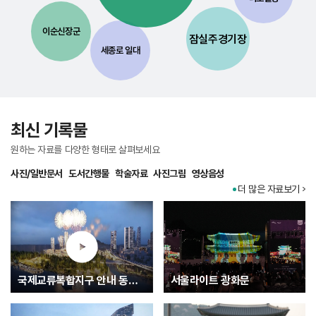
이순신장군
잠실주경기장
세종로 일대
최신 기록물
원하는 자료를 다양한 형태로 살펴보세요
사진/일반문서
도서간행물
학술자료
사진그림
영상음성
더 많은 자료보기
국제교류복합지구 안내 동영상
서울라이트 광화문