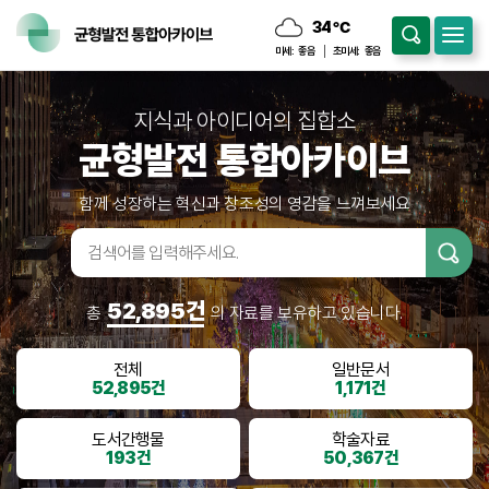
34
℃
구름많음
미세:
좋음
초미세:
좋음
지식과 아이디어의 집합소
균형발전 통합아카이브
함께 성장하는 혁신과 창조성의 영감을 느껴보세요
검색어입
력
52,895건
총
의 자료를 보유하고 있습니다.
전체
일반문서
52,895건
1,171건
도서간행물
학술자료
193건
50,367건