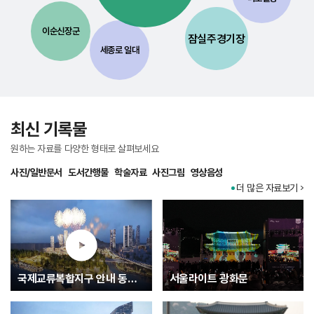
이순신장군
잠실주경기장
세종로 일대
최신 기록물
원하는 자료를 다양한 형태로 살펴보세요
사진/일반문서
도서간행물
학술자료
사진그림
영상음성
더 많은 자료보기
국제교류복합지구 안내 동영상
서울라이트 광화문