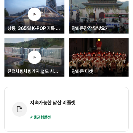
창동, 365일 K-POP 가득 글로벌 문화중심지로.... K-엔터타운
광화문광장 달빛요가
진접차량차량기지 철도 시험운행(최종)
광화문 마켓
지속가능한 남산 리플렛
서울균형발전