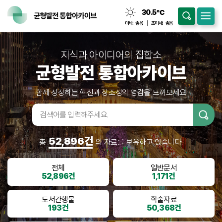
30.5
℃
맑음
미세:
좋음
초미세:
좋음
지식과 아이디어의 집합소
균형발전 통합아카이브
함께 성장하는 혁신과 창조성의 영감을 느껴보세요
검색어입
력
52,896건
총
의 자료를 보유하고 있습니다.
전체
일반문서
52,896건
1,171건
도서간행물
학술자료
193건
50,368건