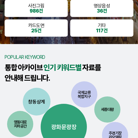
사진그림
영상음성
986건
36건
카드도면
기타
25건
117건
POPULAR KEYWORD
통합 아카이브
인기 키워드별
자료를
안내해 드립니다.
국제교류
복합지구
창동상계
세종대왕
영동대로
광화문광장
지하공간
주경기장
리모델링