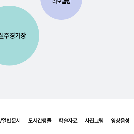
리모델링
실주경기장
/일반문서
도서간행물
학술자료
사진그림
영상음성