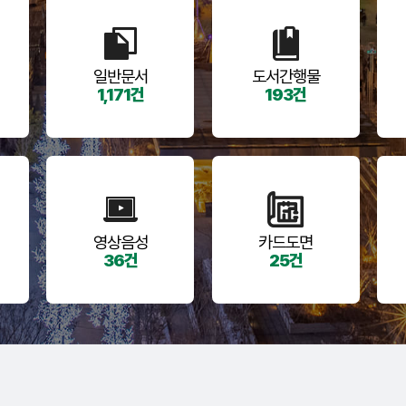
일반문서
도서간행물
1,171건
193건
영상음성
카드도면
36건
25건