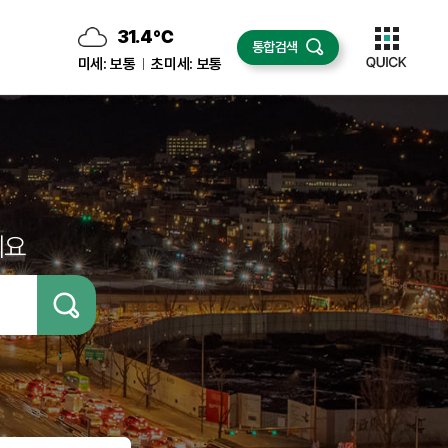
31.4
℃
통합검색
구름많음
미세:
보통
초미세:
보통
세요