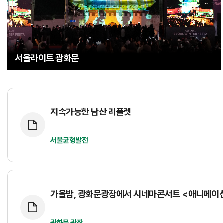
서울라이트 광화문
지속가능한 남산 리플렛
서울균형발전
가을밤, 광화문광장에서 시네마콘서트 <애니메이션
광화문 광장