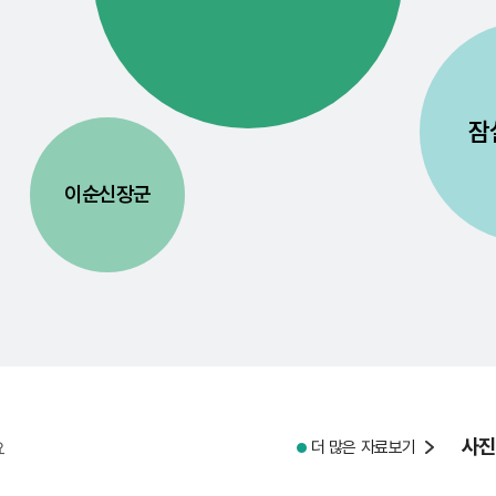
잠
이순신장군
사진
더 많은 자료보기
요