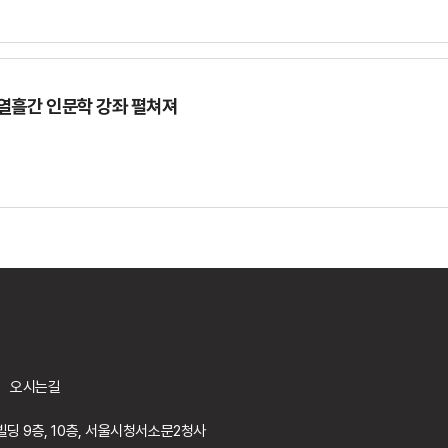
열흘간 인문학 강좌 펼쳐져
오시는길
딩 9층, 10층, 서울시청서소문2청사