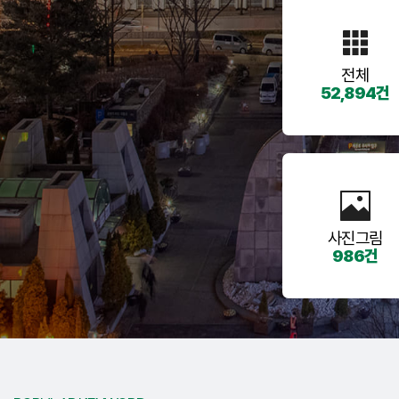
전체
52,894건
사진그림
986건