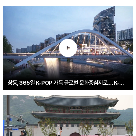
창동, 365일 K-POP 가득 글로벌 문화중심지로.... K-엔터타운