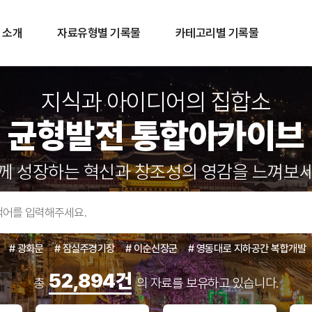
 소개
자료유형별 기록물
카테고리별 기록물
지식과 아이디어의 집합소
균형발전 통합아카이브
께 성장하는 혁신과 창조성의 영감을 느껴보
# 광화문
# 잠실주경기장
# 이순신장군
# 영동대로 지하공간 복합개발
52,894건
총
의 자료를 보유하고 있습니다.