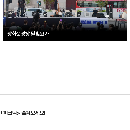
광화문광장 달빛요가
 피크닉> 즐겨보세요!