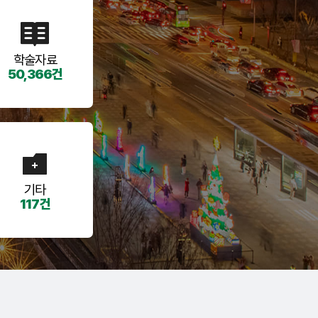
학술자료
50,366건
기타
117건