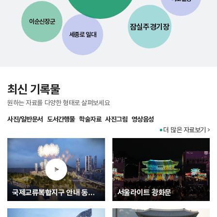
이순신장군
잠실주경기장
세종로 일대
최신 기록물
원하는 자료를 다양한 형태로 살펴보세요
사진/일반문서
도서간행물
학술자료
사진그림
영상음성
더 많은 자료보기
국제교류복합지구 안내 동영상
서울라이트 광화문