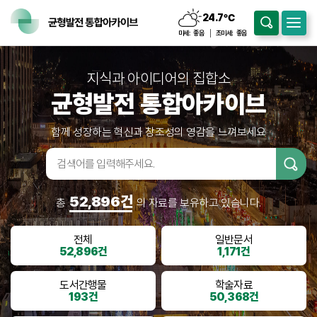
24.7
℃
구름조금
미세:
좋음
초미세:
좋음
지식과 아이디어의 집합소
균형발전 통합아카이브
함께 성장하는 혁신과 창조성의 영감을 느껴보세요
검색어입
력
52,896건
총
의 자료를 보유하고 있습니다.
전체
일반문서
52,896건
1,171건
도서간행물
학술자료
193건
50,368건