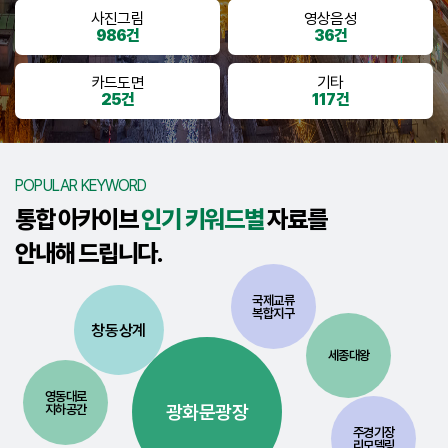
사진그림
영상음성
986건
36건
카드도면
기타
25건
117건
POPULAR KEYWORD
통합 아카이브
인기 키워드별
자료를
안내해 드립니다.
국제교류
복합지구
창동상계
세종대왕
영동대로
광화문광장
지하공간
주경기장
리모델링