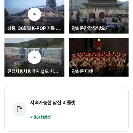
창동, 365일 K-POP 가득 글로벌 문화중심지로.... K-엔터타운
광화문광장 달빛요가
진접차량차량기지 철도 시험운행(최종)
광화문 마켓
지속가능한 남산 리플렛
서울균형발전