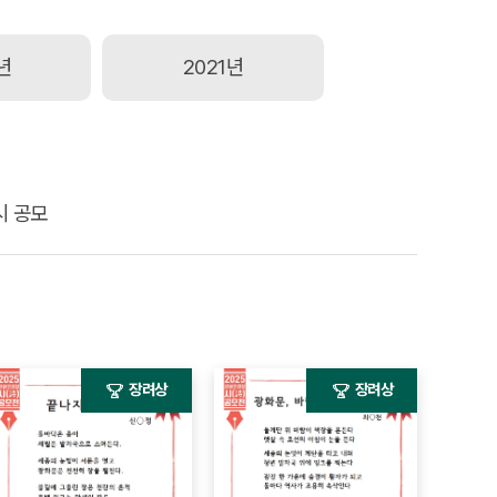
년
2021년
시 공모
장려상
장려상