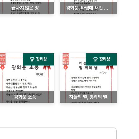
끝나지 않은 장
광화문, 바람에 새긴 시간
장려상
장려상
광화문 소풍
하늘의 별, 땅위의 별