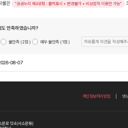
저작물은
"공공누리 제4유형 : 출처표시 + 변경불가 + 비상업적 이용만 가능"
정도 만족하였습니까?
불만족
2
점
매우 불만족
1
점
의
견
입
력
2026-08-07
개인정보처리방침
영
문로 124(서소문동)