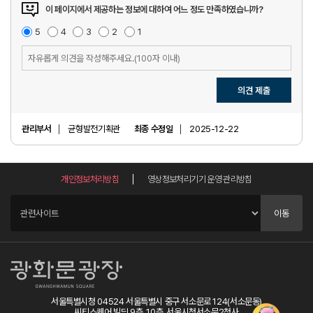
이 페이지에서 제공하는 정보에 대하여 어느 정도 만족하였습니까?
매
5
점
만
4
점
보
3
점
불
2
점
매
1
점
우
족
통
만
우
만
족
불
의
족
만
견
족
입
의견 제출
력
관리부서
균형발전기획관
최종 수정일
2025-12-22
개인정보처리방침
영상정보처리기기 운영 관리방침
관
련
이동
사
이
트
서울특별시청 04524 서울특별시 중구 서소문로 124(서소문동)
씨티스퀘어 빌딩 9층, 10층, 서울시청서소문2청사