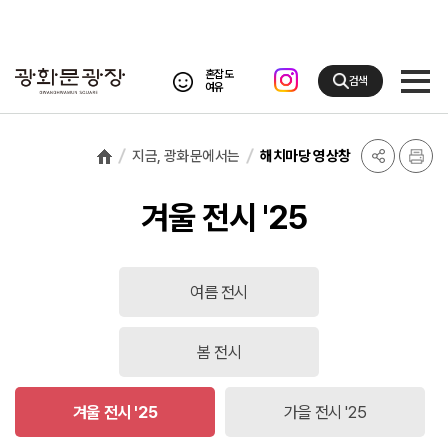
혼잡도
검색
여유
지금, 광화문에서는
해치마당 영상창
겨울 전시 '25
여름 전시
봄 전시
겨울 전시 '25
가을 전시 '25