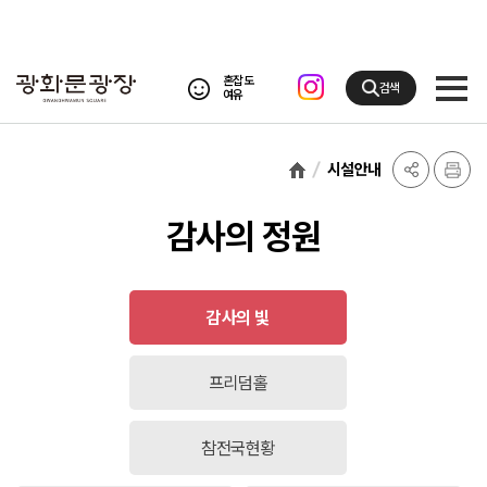
혼잡도
검색
여유
시설안내
감사의 정원
감사의 빛
프리덤홀
참전국현황