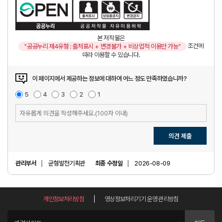
본 저작물은
조건에
"공공누리 제4유형 : 출처표시 + 변경불가 + 비상업적 이용만 가능"
따라 이용할 수 있습니다.
이 페이지에서 제공하는 정보에 대하여 어느 정도 만족하였습니까?
매
5
점
만
4
점
보
3
점
불
2
점
매
1
점
우
족
통
만
우
만
족
불
의
족
만
견
족
입
의견 제출
력
관리부서
균형발전기획관
최종 수정일
2026-08-09
개인정보처리방침
영상정보처리기기 운영 관리방침
관
련