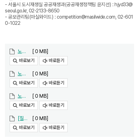
- 서울시 도시재생실 공공재생과(공공재생정책팀 윤지선) : hjyd33@
seoul.go.kr, 02-2133-8650
- 공모관리팀(마실와이드) : competition@masilwide.com, 02-601
0-1022
노들_용산 변경사항 공고.pdf
[ 0 MB]
바로보기
바로듣기
노들_용산 참가신청서_190816.hwp
[ 0 MB]
바로보기
바로듣기
노들_용산 공고문_190820.pdf
[ 0 MB]
바로보기
바로듣기
[질의답변서]한강보행길 아이디어 공모.hwp
[ 0 MB]
바로보기
바로듣기