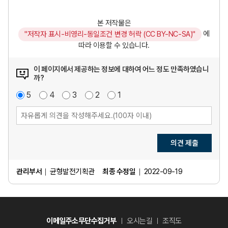
본 저작물은
에
"저작자 표시-비영리-동일조건 변경 허락 (CC BY-NC-SA)"
따라 이용할 수 있습니다.
이 페이지에서 제공하는 정보에 대하여 어느 정도 만족하였습니
까?
매
5
점
만
4
점
보
3
점
불
2
점
매
1
점
우
족
통
만
우
만
족
불
족
만
족
의견 제출
관리부서
균형발전기획관
최종 수정일
2022-09-19
이메일주소무단수집거부
오시는길
조직도