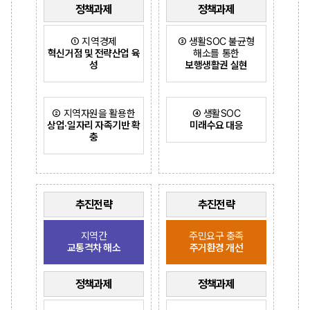
정책과제
정책과제
① 지역경제
③ 생활SOC 불균형
혁신거점 및 전략산업 육
해소를 통한
성
보행생활권 실현
② 지역자원을 활용한
④ 생활SOC
상업·일자리 자족기반 확
미래수요 대응
충
추진전략
추진전략
지역간
주민요구 충족
교통격차 해소
주거환경 개선
정책과제
정책과제