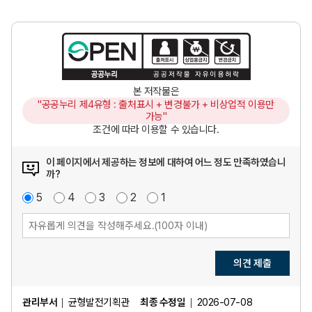
본 저작물은
"공공누리 제4유형 : 출처표시 + 변경불가 + 비상업적 이용만
가능"
조건에 따라 이용할 수 있습니다.
이 페이지에서 제공하는 정보에 대하여 어느 정도 만족하였습니
까?
매
5
점
만
4
점
보
3
점
불
2
점
매
1
점
우
족
통
만
우
만
족
불
족
만
족
의견 제출
관리부서
균형발전기획관
최종 수정일
2026-07-08