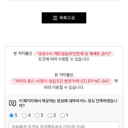
목록으로
본 저작물은
"공공누리 해당없음(무단전재 및 재배포 금지)"
조건에 따라 이용할 수 있습니다.
본 저작물은
에
"저작자 표시-비영리-동일조건 변경 허락 (CC BY-NC-SA)"
따라 이용할 수 있습니다.
이 페이지에서 제공하는 정보에 대하여 어느 정도 만족하였습니
까?
매
5
점
만
4
점
보
3
점
불
2
점
매
1
점
우
족
통
만
우
만
족
불