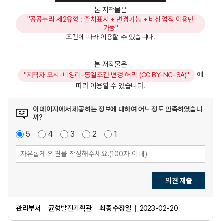
본 저작물은
"공공누리 제2유형 : 출처표시 + 변경가능 + 비상업적 이용만
가능"
조건에 따라 이용할 수 있습니다.
본 저작물은
에
"저작자 표시-비영리-동일조건 변경 허락 (CC BY-NC-SA)"
따라 이용할 수 있습니다.
이 페이지에서 제공하는 정보에 대하여 어느 정도 만족하였습니
까?
매
5
점
만
4
점
보
3
점
불
2
점
매
1
점
우
족
통
만
우
만
족
불
족
만
족
의견 제출
관리부서
균형발전기획관
최종 수정일
2023-02-20