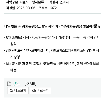
지역구분
서울시
행사분류
작성자
관리자
작성일
2022-08-06
조회수
1072
베일 벗는 새 광화문광장
…
6
일 저녁 개막식
「
광화문광장 빛모락
(
樂
)
」
-
8
월
6
일
(
토
)
저녁
7
시
,
광화문광장 개장 기념식에 국무총리 등 각계 인사
참석
-
김창완밴드
-
이날치
-
오마이걸 무대
,
시민 오케스트라
·
시민이 보낸 영상 메시
지 상영
-
오세훈 시장과 함께
‘
화합의 빛
’
을 만들 시민
9
명 선정
,
함께 무대에 오를
예정
(자료제공)베일 벗는 새 광화문광장… 6일 저녁 개막식 「광화문광장 빛모락(樂)」.hwp
[ 0 MB]
바로보기
바로듣기