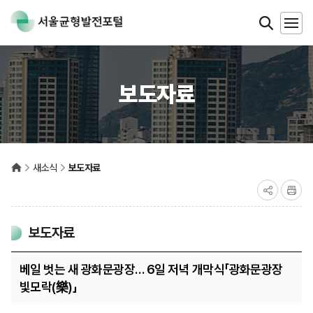
보도자료
새소식
보도자료
보도자료
베일 벗는 새 광화문광장… 6일 저녁 개막식「광화문광장
빛모락(樂)」