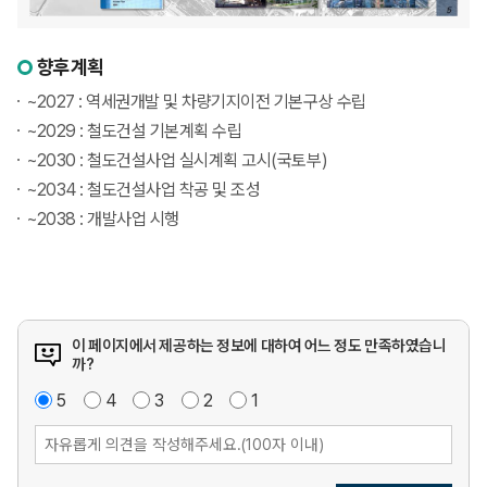
향후계획
~2027 : 역세권개발 및 차량기지이전 기본구상 수립
~2029 : 철도건설 기본계획 수립
~2030 : 철도건설사업 실시계획 고시(국토부)
~2034 : 철도건설사업 착공 및 조성
~2038 : 개발사업 시행
이 페이지에서 제공하는 정보에 대하여 어느 정도 만족하였습니
까?
매
5
점
만
4
점
보
3
점
불
2
점
매
1
점
우
족
통
만
우
만
족
불
족
만
족