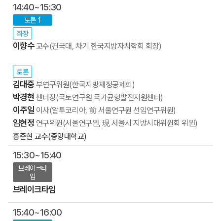
14:40~15:30
토론 1
좌장
이향수
교수(건국대, 차기 한국지방자치학회 회장)
토론
김대중
부연구위원(한국지방재정공제회)
박경현
센터장(국토연구원 국가균형발전지원센터)
이주일
이사(알투코리아, 前 서울연구원 선임연구위원)
임현정
연구위원(서울연구원, 現 서울시 지방시대위원회 위원)
홍준현
교수(중앙대학교)
15:30~15:40
브레이크타
임
브레이크타임
15:40~16:00