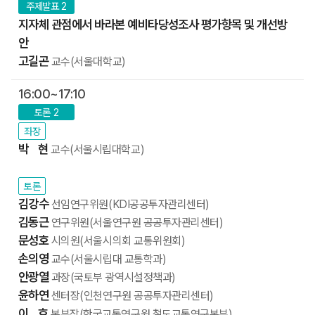
주제발표 2
지자체 관점에서 바라본 예비타당성조사 평가항목 및 개선방
안
고길곤
교수(서울대학교)
16:00~17:10
토론 2
좌장
박 현
교수(서울시립대학교)
토론
김강수
선임연구위원(KDI공공투자관리센터)
김동근
연구위원(서울연구원 공공투자관리센터)
문성호
시의원(서울시의회 교통위원회)
손의영
교수(서울시립대 교통학과)
안광열
과장(국토부 광역시설정책과)
윤하연
센터장(인천연구원 공공투자관리센터)
이 호
본부장(한국교통연구원 철도교통연구본부)