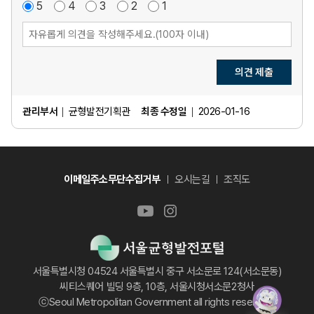
매
5
점
만
4
점
보
3
점
불
2
점
매
1
점
우
족
통
만
우
만
족
불
족
만
족
의견 제출
관리부서
균형발전기획관
최종 수정일
2026-01-16
이메일주소무단수집거부
오시는길
조직도
서울특별시청 04524 서울특별시 중구 서소문로 124(서소문동)
씨티스퀘어 빌딩 9층, 10층, 서울시청서소문2청사
ⓒSeoul Metropolitan Government all rights reserved.